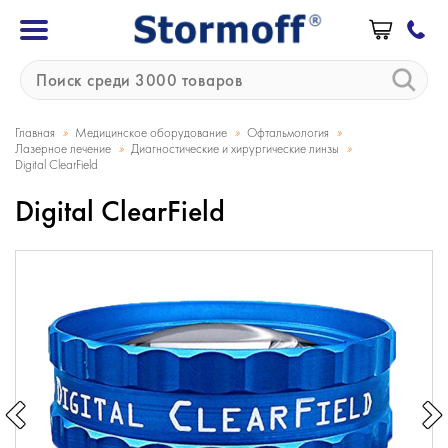
»
»
»
Главная
Медицинское оборудование
Офтальмология
»
»
Лазерное лечение
Диагностические и хирургические линзы
Digital ClearField
Digital ClearField