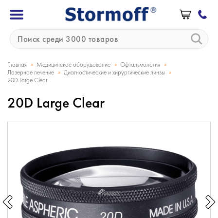
»
»
»
Главная
Медицинское оборудование
Офтальмология
»
»
Лазерное лечение
Диагностические и хирургические линзы
20D Large Clear
20D Large Clear