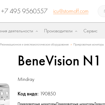
+7 495 9560557
icu@stormoff.com
ния деятельности
Производители
Сервис
»
Реанимационное и анестезиологическое оборудование
Прикроватные мониторы
BeneVision N1
Mindray
Код вида:
190850
Прикроватные мониторы
Прикроватные мониторы
Трансп