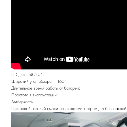
HD дисплей 5,5";
Широкий угол обзора — 160°;
Длительное время работы от батареи;
Простота в эксплуатации;
Автояркость;
Цифровой газовый смеситель с оптимизатором для безопасной 