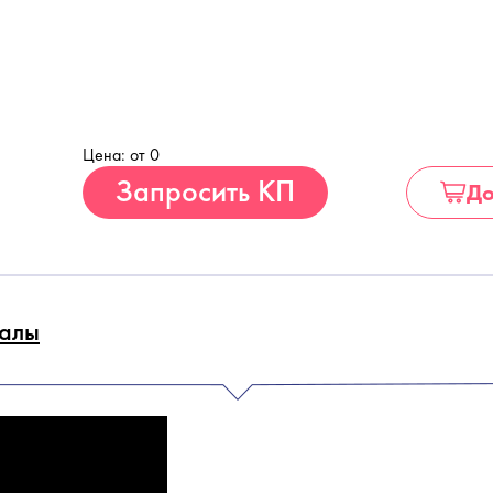
Цена: от 0
Купить
Запросить КП
До
алы