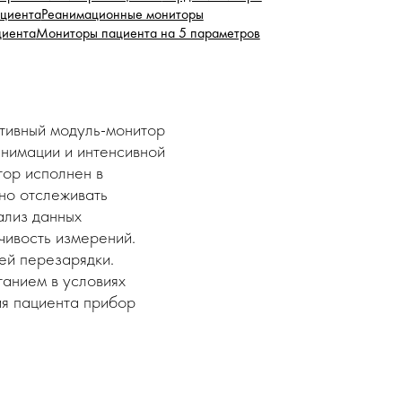
циента
Реанимационные мониторы
циента
Мониторы пациента на 5 параметров
тивный модуль-монитор
анимации и интенсивной
ор исполнен в
но отслеживать
ализ данных
чивость измерений.
ей перезарядки.
танием в условиях
ия пациента прибор