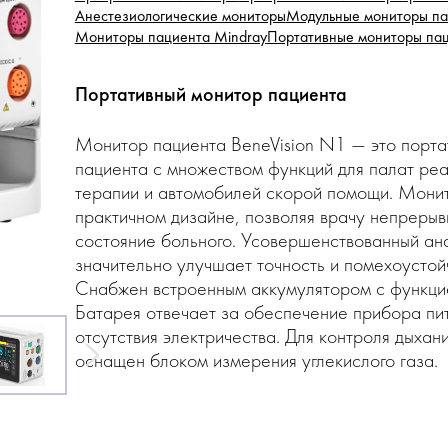
Анестезиологические мониторы
Модульные мониторы па
Мониторы пациента Mindray
Портативные мониторы па
Портативный монитор пациента
Монитор пациента BeneVision N1 — это порта
пациента с множеством функций для палат ре
терапии и автомобилей скорой помощи. Монит
практичном дизайне, позволяя врачу непрерыв
состояние больного. Усовершенствованный ан
значительно улучшает точность и помехоустой
Снабжен встроенным аккумулятором с функци
Батарея отвечает за обеспечение прибора пи
отсутствия электричества. Для контроля дыхан
оснащен блоком измерения углекислого газа.