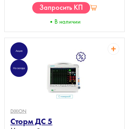
Запросить КП
В наличии
Акция
На складе
DIXION
Сторм ДС 5