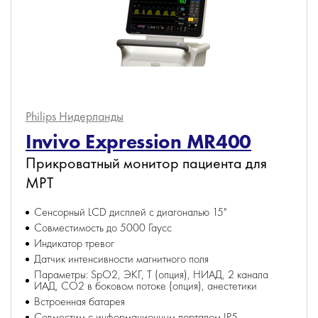
Philips
Нидерланды
Invivo Expression MR400
Прикроватный монитор пациента для
МРТ
Сенсорный LCD дисплей с диагональю 15"
Совместимость до 5000 Гаусс
Индикатор тревог
Датчик интенсивности магнитного поля
Параметры: SpO2, ЭКГ, T (опция), НИАД, 2 канала
ИАД, CO2 в боковом потоке (опция), анестетики
Встроенная батарея
Совместим с информационным порталом IP5