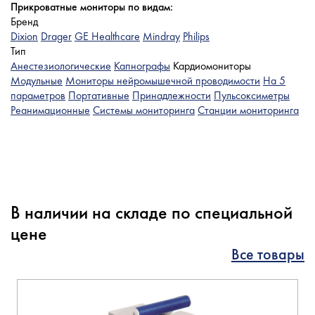
Прикроватные мониторы по видам:
Бренд
Dixion
Drager
GE Healthcare
Mindray
Philips
Тип
Анестезиологические
Капнографы
Кардиомониторы
Модульные
Мониторы нейромышечной проводимости
На 5
параметров
Портативные
Принадлежности
Пульсоксиметры
Реанимационные
Системы мониторинга
Станции мониторинга
В наличии на складе по специальной
цене
Все товары