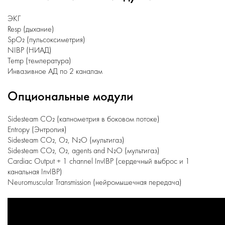
ЭКГ
Resp (дыхание)
SpO₂ (пульсоксиметрия)
NIBP (НИАД)
Temp (температура)
Инвазивное АД по 2 каналам
Опциональные модули
Sidesteam CO₂ (капнометрия в боковом потоке)
Entropy (Энтропия)
Sidesteam CO₂, O₂, N₂O (мультигаз)
Sidesteam CO₂, O₂, agents and N₂O (мультигаз)
Cardiac Output + 1 channel InvIBP (сердечный выброс и 1
канальная InvIBP)
Neuromuscular Transmission (нейромышечная передача)