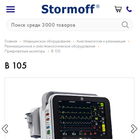
»
»
»
Главная
Медицинское оборудование
Анестезиология и реанимация
»
Реанимационное и анестезиологическое оборудование
»
Прикроватные мониторы
B 105
B 105