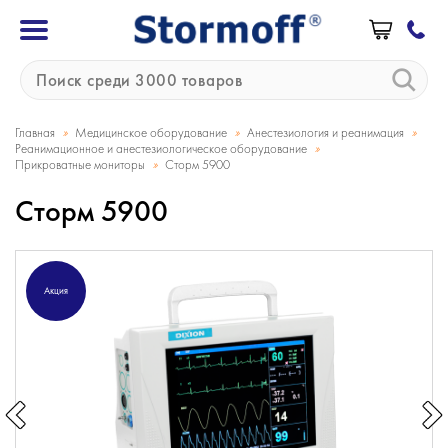
»
»
»
Главная
Медицинское оборудование
Анестезиология и реанимация
»
Реанимационное и анестезиологическое оборудование
»
Прикроватные мониторы
Сторм 5900
Сторм 5900
Акция