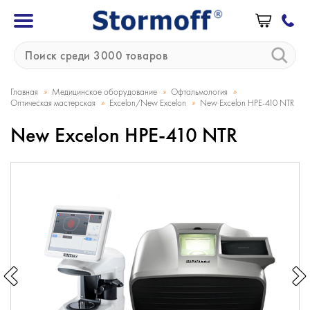
»
»
»
Главная
Медицинское оборудование
Офтальмология
»
»
Оптическая мастерская
Excelon/New Excelon
New Excelon HPE-410 NTR
New Excelon HPE-410 NTR