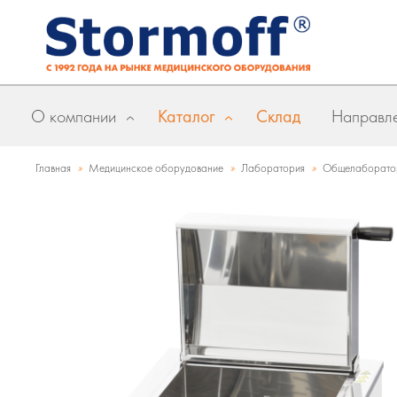
О компании
Каталог
Склад
Направле
»
»
»
Главная
Медицинское оборудование
Лаборатория
Общелаборато