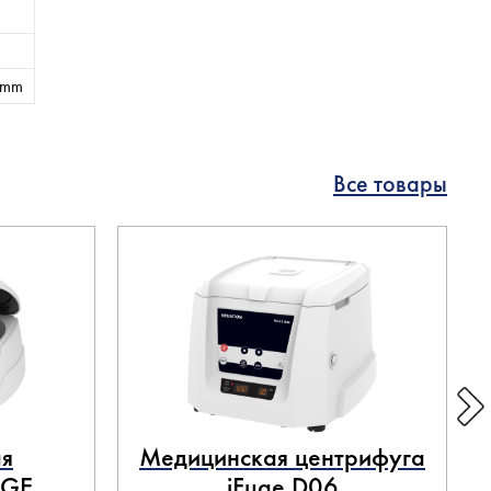
 mm
Все товары
я
Медицинская центрифуга
UGE
iFuge D06