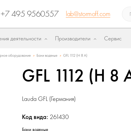
+7 495 9560557
lab@stormoff.com
ния деятельности
Производители
Сервис
»
»
рное оборудование
Бани водяные
GFL 1112 (H 8 A)
GFL 1112 (H 8 
Lauda GFL (Германия)
Код вида:
261430
Бани водяные