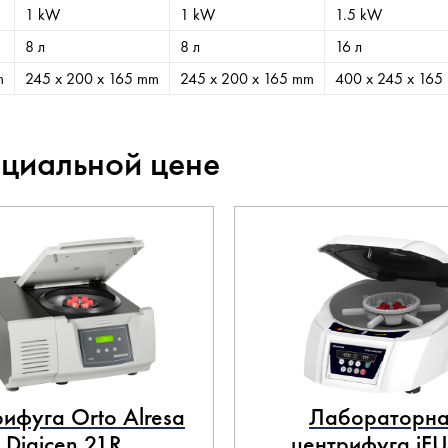
1 kW
1 kW
1.5 kW
8 л
8 л
16 л
m
245 х 200 х 165 mm
245 х 200 х 165 mm
400 х 245 х 165
ециальной цене
ифуга Orto Alresa
Лабораторна
Digicen 21R
центрифуга iF