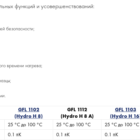
льных функций и усовершенствований:
шей безопасности;
ого времени нагрева;
разцы;
ми.
GFL 1102
GFL 1112
GFL 1103
(Hydro H 8)
(Hydro H 8 A)
(Hydro H 16
25 °C до 100 °C
25 °C до 100 °C
25 °C до 100 °C
0.1 ±K
0.1 ±K
0.1 ±K