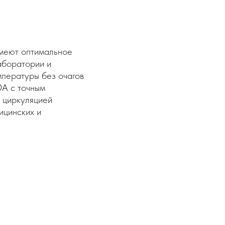
меют оптимальное
аборатории и
пературы без очагов
DA с точным
 циркуляцией
ицинских и