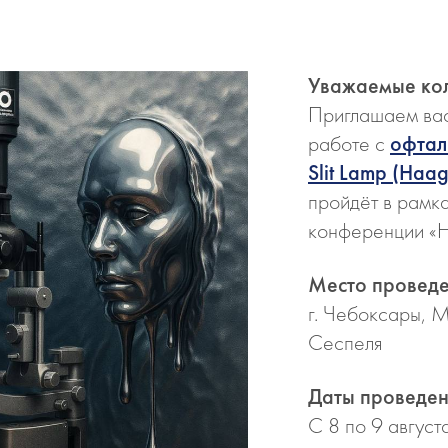
Уважаемые кол
Приглашаем вас
работе с
офтал
Slit Lamp (Haag-
пройдёт в рамка
конференции «Н
Место провед
г. Чебоксары, 
Сеспеля
Даты проведе
С 8 по 9 август