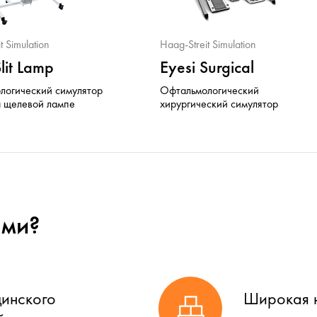
t Simulation
Haag-Streit Simulation
Slit Lamp
Eyesi Surgical
логический симулятор
Офтальмологический
а щелевой лампе
хирургический симулятор
ами?
цинского
Широкая н