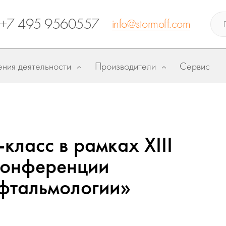
+7 495 9560557
info@stormoff.com
ния деятельности
Производители
Сервис
класс в рамках XIII
конференции
офтальмологии»