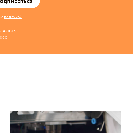
одписаться
ь с
политикой
олезных
еса.