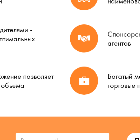
й
наименова
дителями -
Спонсорск
оптимальных
агентов
ожение позволяет
Богатый м
о объема
торговые 