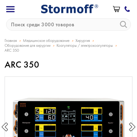
»
»
»
Главная
Медицинское оборудование
Хирургия
»
»
Оборудование для хирургии
Коагуляторы / электрокоагуляторы
ARC 350
ARC 350