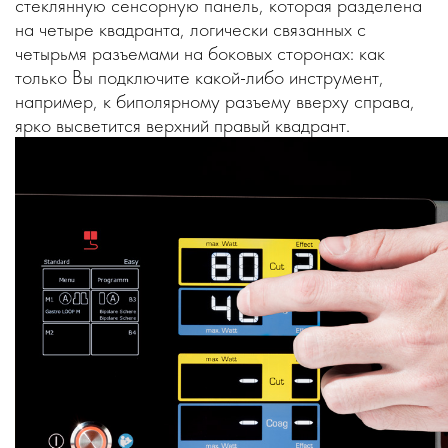
стеклянную сенсорную панель, которая разделена
на четыре квадранта, логически связанных с
четырьмя разъемами на боковых сторонах: как
только Вы подключите какой-либо инструмент,
например, к биполярному разъему вверху справа,
ярко высветится верхний правый квадрант.