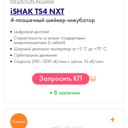
NEUATION Accumax
iSHAK TS4 NXT
4-плашечный шейкер-инкубатор
Цифровой дисплей
Совместимость со всеми стандартными
микропланшетами (с юбкой)
Широкий диапазон температур от +3˚С до +70˚С
Орбитальное движение
Скорость 200–1200 об/мин с шагом 10 об/мин
Запросить КП
В наличии
Новинка