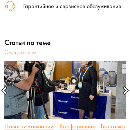
Гарантийное и сервисное обслуживание
Статьи по теме
Cмотреть все
Новости компании
Конференция
Выставка
С