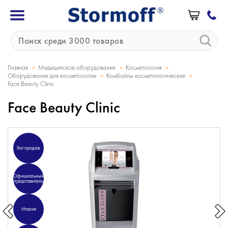
»
»
»
Главная
Медицинское оборудование
Косметология
»
»
Оборудование для косметологии
Комбайны косметологические
Face Beauty Clinic
Face Beauty Clinic
Хит продаж
Официальный
представитель
Италия