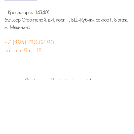
г. Красногорск, 143401,
бульвар Строителей, д.4, корп.1, БЦ «Кубик», сектор Г, 8 этаж,
м. Мякинино
+7 (495) 780-07-90
пн - пт с 9 до 18
©Stormoff, 2026, г. Москва
Вся информация на сайте носит информационный
характер и не является публичной офертой.