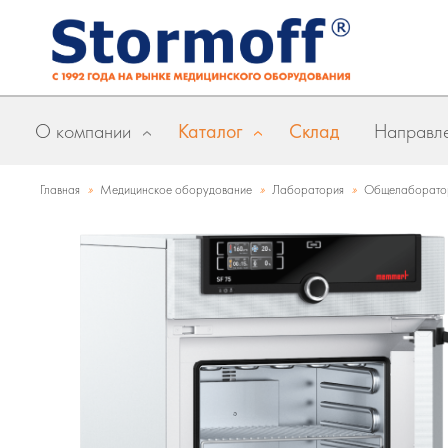
О компании
Каталог
Склад
Направле
»
»
»
Главная
Медицинское оборудование
Лаборатория
Общелаборато