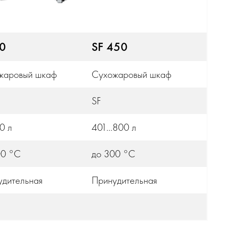
30
SF 450
жаровый шкаф
Сухожаровый шкаф
SF
00 л
401...800 л
00 °С
до 300 °С
удительная
Принудительная