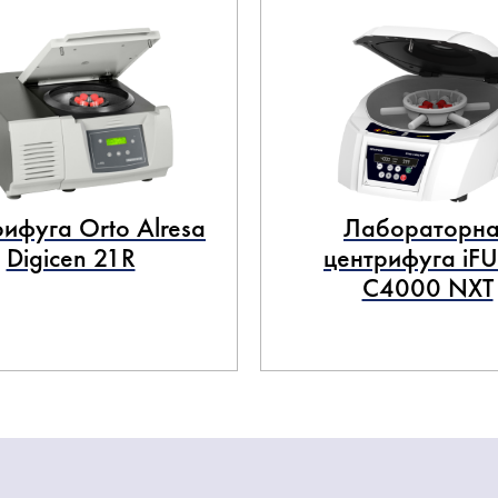
ифуга Orto Alresa
Лабораторна
Digicen 21R
центрифуга iF
C4000 NXT