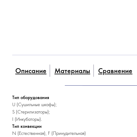
Описание
Материалы
Сравнение
Тип оборудования
U (Cушильные шкафы);
S (Cтерилизаторы);
I (Инкубаторы).
Тип конвекции
N (Естественная), F (Принудительная)