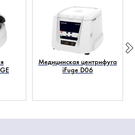
я
Медицинская центрифуга
UGE
iFuge D06