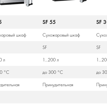
5
SF 55
SF 
жаровый шкаф
Сухожаровый шкаф
Сухо
SF
SF
0 л
1...200 л
1...2
00 °С
до 300 °С
до 3
дительная
Принудительная
Прин