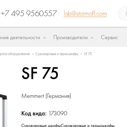
+7 495 9560557
lab@stormoff.com
ния деятельности
Производители
Сервис
»
»
рное оборудование
Сухожаровые и термошкафы
SF 75
SF 75
Memmert (Германия)
Код вида:
173090
Сухожаровые шкафы
Сухожаровые и термошкафы