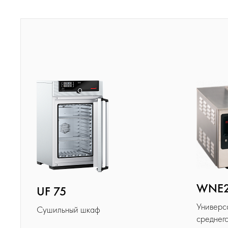
WNE
UF 75
Универс
Cушильный шкаф
среднег