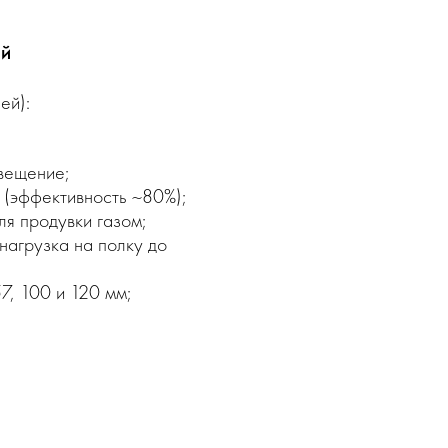
ей
ей):
вещение;
 (эффективность ~80%);
ля продувки газом;
нагрузка на полку до
57, 100 и 120 мм;