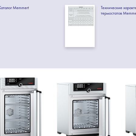
Каталог Memmert
Технические характ
термостатов Memme