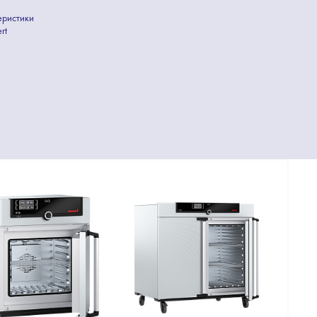
еристики
rt