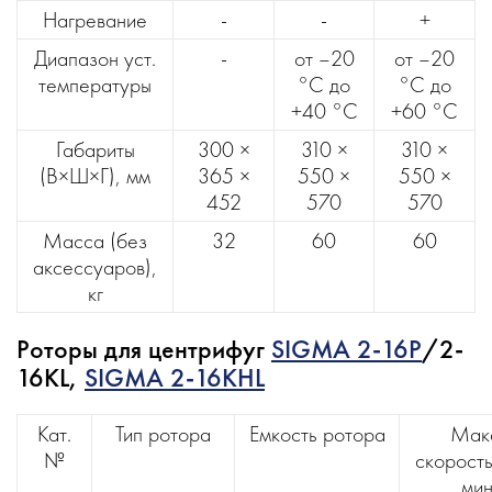
Нагревание
-
-
+
Диапазон уст.
-
от –20
от –20
температуры
°С до
°С до
+40 °С
+60 °С
Габариты
300 ×
310 ×
310 ×
(В×Ш×Г), мм
365 ×
550 ×
550 ×
452
570
570
Масса (без
32
60
60
аксессуаров),
кг
Роторы для центрифуг
SIGMA 2-16P
/2-
16KL,
SIGMA 2-16KHL
Кат.
Тип ротора
Емкость ротора
Мак
№
скорость
ми