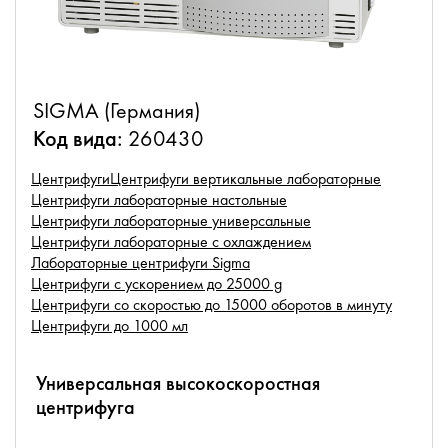
SIGMA (Германия)
Код вида:
260430
Центрифуги
Центрифуги вертикальные лабораторные
Центрифуги лабораторные настольные
Центрифуги лабораторные универсальные
Центрифуги лабораторные с охлаждением
Лабораторные центрифуги Sigma
Центрифуги с ускорением до 25000 g
Центрифуги со скоростью до 15000 оборотов в минуту
Центрифуги до 1000 мл
Универсальная высокоскоростная
центрифуга