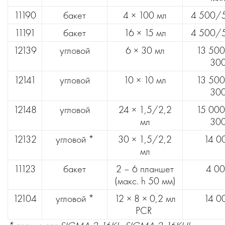
11190
бакет
4 × 100 мл
4 500/
11191
бакет
16 × 15 мл
4 500/
12139
угловой
6 × 30 мл
13 50
30
12141
угловой
10 × 10 мл
13 50
30
12148
угловой
24 × 1,5/2,2
15 00
мл
30
12132
угловой *
30 × 1,5/2,2
14 0
мл
11123
бакет
2 – 6 планшет
4 0
(макс. h 50 мм)
12104
угловой *
12 × 8 × 0,2 мл
14 0
PCR