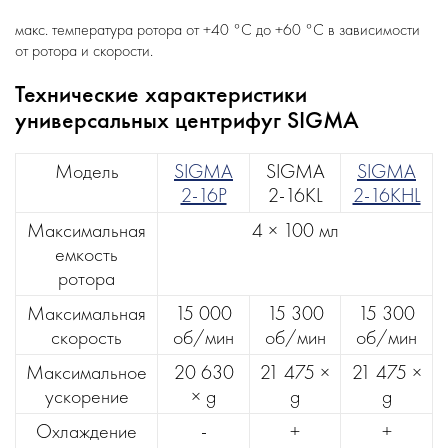
макс. температура ротора от +40 °С до +60 °С в зависимости
от ротора и скорости.
Технические характеристики
универсальных центрифуг SIGMA
Модель
SIGMA
SIGMA
SIGMA
2-16P
2-16KL
2-16KHL
Максимальная
4 × 100 мл
емкость
ротора
Максимальная
15 000
15 300
15 300
скорость
об/мин
об/мин
об/мин
Максимальное
20 630
21 475 ×
21 475 ×
ускорение
× g
g
g
Охлаждение
-
+
+