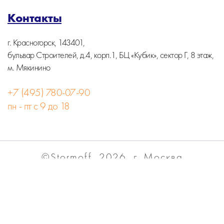
Контакты
г. Красногорск, 143401,
бульвар Строителей, д.4, корп.1, БЦ «Кубик», сектор Г, 8 этаж,
м. Мякинино
+7 (495) 780-07-90
пн - пт с 9 до 18
©Stormoff, 2026, г. Москва
Вся информация на сайте носит информационный
характер и не является публичной офертой.