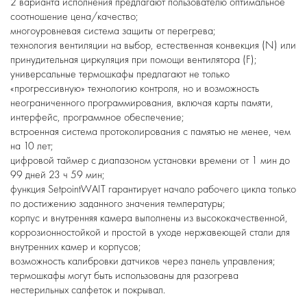
2 варианта исполнения предлагают пользователю оптимальное
соотношение цена/качество;
многоуровневая система защиты от перегрева;
технология вентиляции на выбор, естественная конвекция (N) или
принудительная циркуляция при помощи вентилятора (F);
универсальные термошкафы предлагают не только
«прогрессивную» технологию контроля, но и возможность
неограниченного программирования, включая карты памяти,
интерфейс, программное обеспечение;
встроенная система протоколирования с памятью не менее, чем
на 10 лет;
цифровой таймер с диапазоном установки времени от 1 мин до
99 дней 23 ч 59 мин;
функция SetpointWAIT гарантирует начало рабочего цикла только
по достижению заданного значения температуры;
корпус и внутренняя камера выполнены из высококачественной,
коррозионностойкой и простой в уходе нержавеющей стали для
внутренних камер и корпусов;
возможность калибровки датчиков через панель управления;
термошкафы могут быть использованы для разогрева
нестерильных салфеток и покрывал.