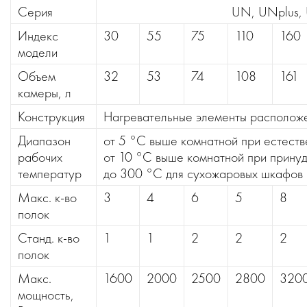
Серия
UN, UNplus, 
Индекс
30
55
75
110
160
модели
Объем
32
53
74
108
161
камеры, л
Конструкция
Нагревательные элементы расположе
Диапазон
от 5 °C выше комнатной при естеств
рабочих
от 10 °C выше комнатной при принуд
температур
до 300 °C для сухожаровых шкафов
Макс. к-во
3
4
6
5
8
полок
Станд. к-во
1
1
2
2
2
полок
Макс.
1600
2000
2500
2800
320
мощность,