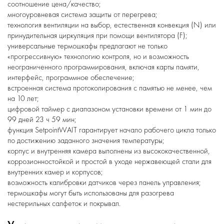
соотношение цена/качество;
многоуровневая система защиты от перегрева;
технология вентиляции на выбор, естественная конвекция (N) или
принудительная циркуляция при помощи вентилятора (F);
универсальные термошкафы предлагают не только
«прогрессивную» технологию контроля, но и возможность
неограниченного программирования, включая карты памяти,
интерфейс, программное обеспечение;
встроенная система протоколирования с памятью не менее, чем
на 10 лет;
цифровой таймер с диапазоном установки времени от 1 мин до
99 дней 23 ч 59 мин;
функция SetpointWAIT гарантирует начало рабочего цикла только
по достижению заданного значения температуры;
корпус и внутренняя камера выполнены из высококачественной,
коррозионностойкой и простой в уходе нержавеющей стали для
внутренних камер и корпусов;
возможность калибровки датчиков через панель управления;
термошкафы могут быть использованы для разогрева
нестерильных салфеток и покрывал.