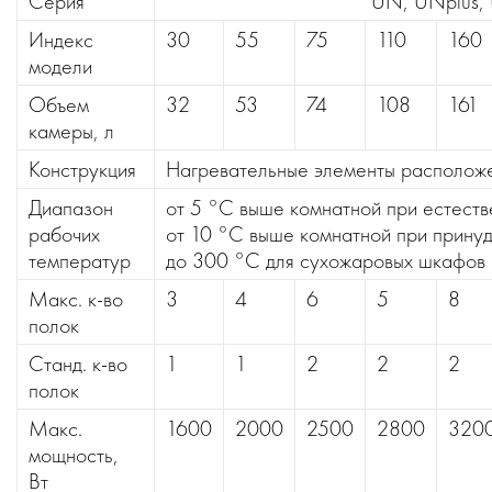
Серия
UN, UNplus, 
Индекс
30
55
75
110
160
модели
Объем
32
53
74
108
161
камеры, л
Конструкция
Нагревательные элементы расположе
Диапазон
от 5 °C выше комнатной при естеств
рабочих
от 10 °C выше комнатной при принуд
температур
до 300 °C для сухожаровых шкафов
Макс. к-во
3
4
6
5
8
полок
Станд. к-во
1
1
2
2
2
полок
Макс.
1600
2000
2500
2800
320
мощность,
Вт