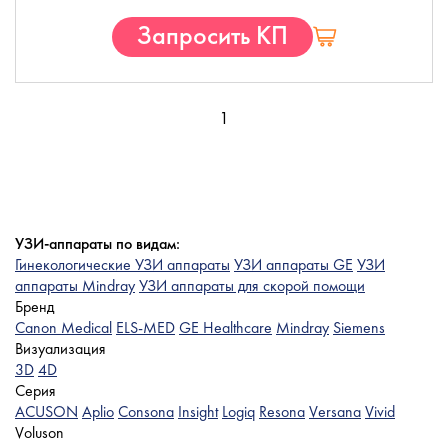
Запросить КП
1
УЗИ-аппараты по видам:
Гинекологические УЗИ аппараты
УЗИ аппараты GE
УЗИ
аппараты Mindray
УЗИ аппараты для скорой помощи
Бренд
Canon Medical
ELS-MED
GE Healthcare
Mindray
Siemens
Визуализация
3D
4D
Серия
ACUSON
Aplio
Consona
Insight
Logiq
Resona
Versana
Vivid
Voluson