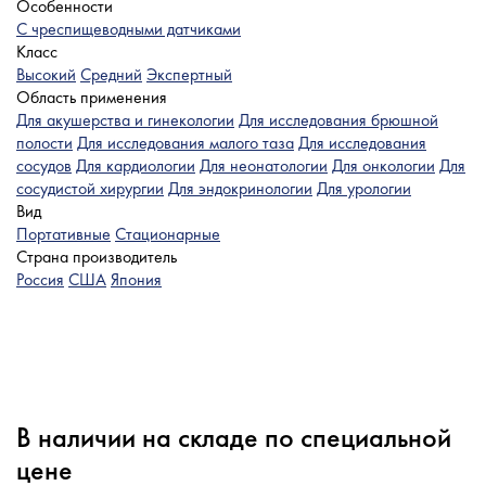
Особенности
C чреспищеводными датчиками
Класс
Высокий
Средний
Экспертный
Область применения
Для акушерства и гинекологии
Для исследования брюшной
полости
Для исследования малого таза
Для исследования
сосудов
Для кардиологии
Для неонатологии
Для онкологии
Для
сосудистой хирургии
Для эндокринологии
Для урологии
Вид
Портативные
Стационарные
Страна производитель
Россия
США
Япония
В наличии на складе по специальной
цене