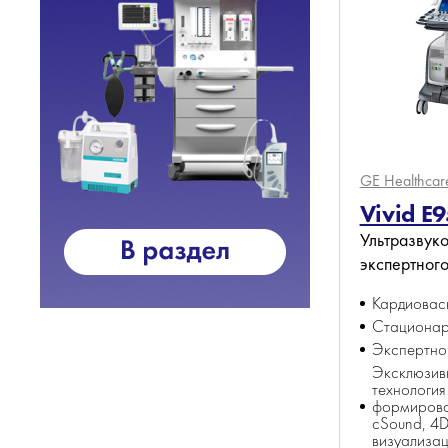
GE Healthca
Vivid E9
Ультразвуко
экспертного
Кардиовас
Стациона
Экспертно
Эксклюзив
технология
формирова
cSound, 4
визуализа