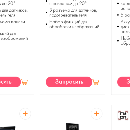
м до 20°
с наклоном до 20°
корп
исп
 для датчиков,
3 разъема для датчиков,
ель геля
подогреватель геля
5 ра
дъема панели
Набор функций для
Акку
обработки изображений
диск
пам
кций для
 изображений
Набо
обр
сить
Запросить
З
П
КП