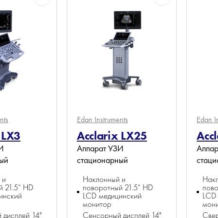
nts
Edan Instruments
Edan I
 LX3
Acclarix LX25
Accl
И
Аппарат УЗИ
Аппар
ый
стационарный
стац
 и
Наклонный и
Нак
 21.5” HD
поворотный 21.5” HD
пово
инский
LCD медицинский
LCD
монитор
мон
 дисплей 14"
Сенсорный дисплей 14"
Свер