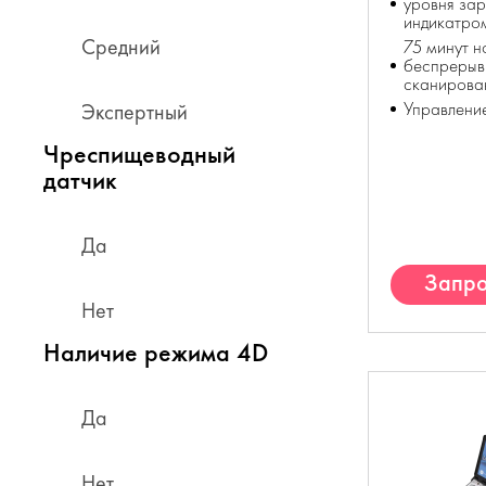
уровня зар
индикатро
Средний
75 минут н
беспрерыв
сканирова
Управлени
Экспертный
Чреспищеводный
датчик
Да
Запро
Нет
К
Наличие режима 4D
Да
Нет