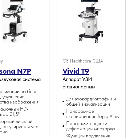
ay
GE Healthcare
США
sona N7P
Vivid T9
азвуковая система
Аппарат УЗИ
стационарный
ализации на базе
, улучшение
Для эхокардиографии и
ства изображения
общей визуализации
рамочный HD-
Панорамное
тор 21,5"
сканирование Logiq View
сорный дисплей
Программы оценки
", регулируется угол
деформации миокарда
лона
Функции подавления