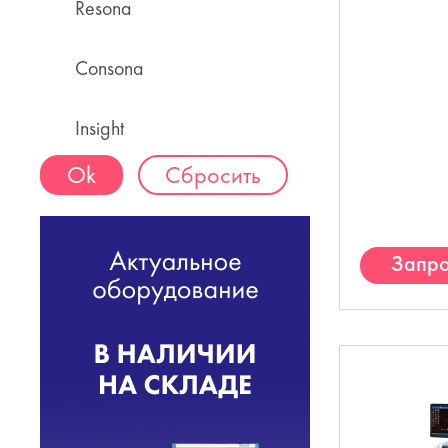
Resona
Consona
Insight
Сбросить
Запро
К