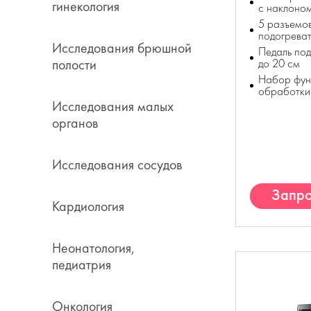
гинекология
с наклоно
5 разъемов
подогреват
Исследования брюшной
Педаль по
полости
до 20 см
Набор фун
обработки
Исследования малых
органов
Исследования сосудов
Запро
Кардиология
К
Неонатология,
педиатрия
Онкология