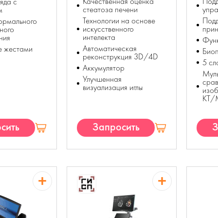
Качественная оценка
Под
яда с
стеатоза печени
упра
м
Технологии на основе
Под
ормального
искусственного
при
ного
интелекта
ния
Функ
Автоматическая
е жестами
Био
реконструкция 3D/4D
5 сл
Аккумулятор
Мул
Улучшенная
сра
визуализация иглы
изо
КТ/
сить
Запросить
З
П
КП