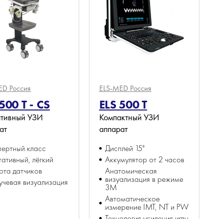
MED
Россия
ELS-MED
Россия
500 T - CS
ELS 500 T
ативный УЗИ
Компактный УЗИ
ат
аппарат
ертный класс
Дисплей 15"
ативный, лёгкий
Аккумулятор от 2 часов
рта датчиков
Анатомическая
визуализация в режиме
учевая визуализация
3М
Автоматическое
измерение IMT, NT и РW
Технология усиления иглы