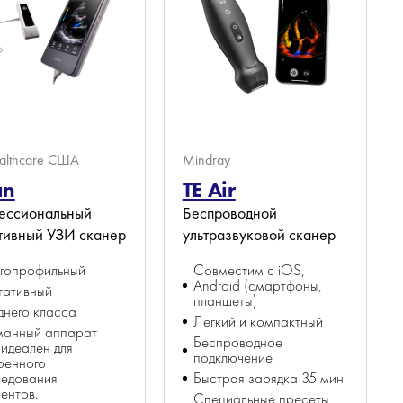
althcare
США
Mindray
an
TE Air
ессиональный
Беспроводной
тивный УЗИ сканер
ультразвуковой сканер
гопрофильный
Совместим с iOS,
Android (смартфоны,
тативный
планшеты)
него класса
Легкий и компактный
манный аппарат
Беспроводное
идеален для
подключение
ренного
ледования
Быстрая зарядка 35 мин
ентов.
Специальные пресеты