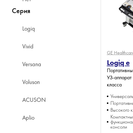
Серия
Logiq
Vivid
GE Healthca
Logiq e
Versana
Портативны
УЗ-аппарат
Voluson
класса
Универсал
ACUSON
Портативн
Высокого 
Компактны
Aplio
функциона
консоли