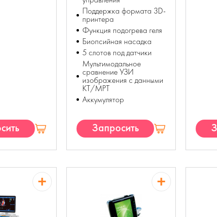
Поддержка формата 3D-
принтера
Функция подогрева геля
Биопсийная насадка
5 слотов под датчики
Мультимодальное
сравнение УЗИ
изображения с данными
КТ/МРТ
Аккумулятор
сить
Запросить
З
П
КП