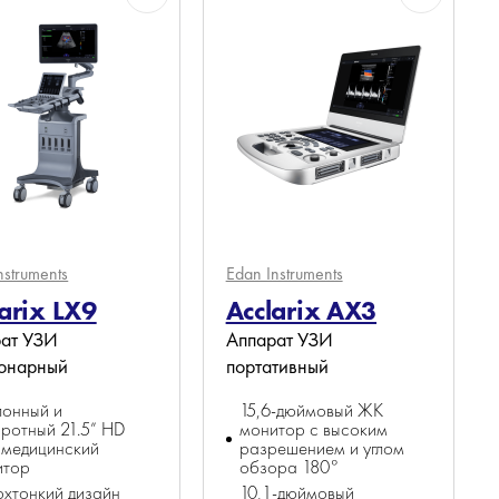
nstruments
Edan Instruments
arix LX9
Acclarix AX3
ат УЗИ
Аппарат УЗИ
ионарный
портативный
лонный и
15,6-дюймовый ЖК
ротный 21.5” HD
монитор с высоким
 медицинский
разрешением и углом
итор
обзора 180°
хтонкий дизайн
10,1-дюймовый