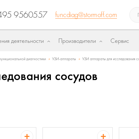
495 9560557
funcdiag@stormoff.com
ния деятельности
Производители
Сервис
»
»
ункциональной диагностики
УЗИ-аппараты
УЗИ аппараты для исследования с
ледования сосудов