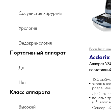
Сосудистая хирургия
Урология
Эндокринология
Edan Instrume
Портативный аппарат
Acclari
Аппарат УЗ
Да
портативны
15,6-дюйм
Нет
экран высо
разрешени
Класс аппарата
Двойная с
панель с т
и 5" влаго
Высокий
Сенсорный