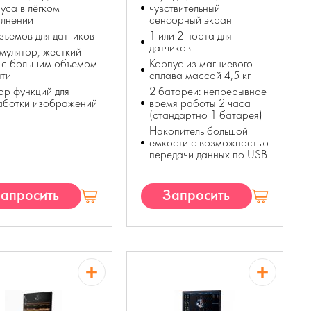
уса в лёгком
чувствительный
олнении
сенсорный экран
зъемов для датчиков
1 или 2 порта для
датчиков
мулятор, жесткий
 с большим объемом
Корпус из магниевого
яти
сплава массой 4,5 кг
р функций для
2 батареи: непрерывное
аботки изображений
время работы 2 часа
(стандартно 1 батарея)
Накопитель большой
емкости с возможностью
передачи данных по USB
апросить
Запросить
КП
КП