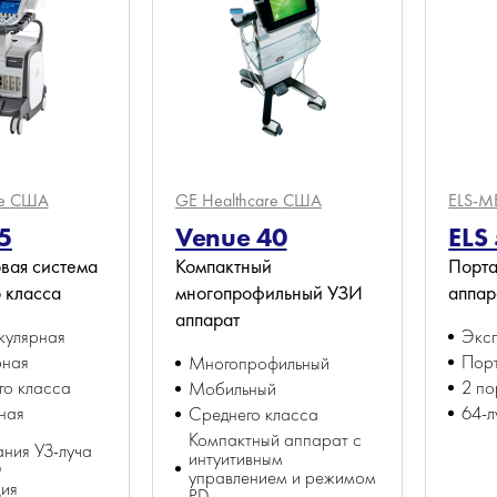
re
США
GE Healthcare
США
ELS-
5
Venue 40
ELS 
вая система
Компактный
Порт
 класса
многопрофильный УЗИ
аппар
аппарат
кулярная
Эксп
рная
Порт
Многопрофильный
го класса
2 по
Мобильный
ная
64-л
Среднего класса
Компактный аппарат с
ния УЗ-луча
интуитивным
D
управлением и режимом
ция
PD