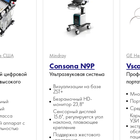
re
США
Mindray
GE He
Consona N9P
Vsc
й цифровой
Ультразвуковая система
Проф
 высокого
порта
Визуализации на базе
ZST+
Мно
Безрамочный HD-
Пор
ьный
монитор 23,8"
Сред
ый
Сенсорный дисплей
Кар
класса
15.6", регулируется угол
УЗИ 
наклона, плавающее
й аппарат с
экст
крепление
льностью
обс
Поддержка жестового
паци
управления