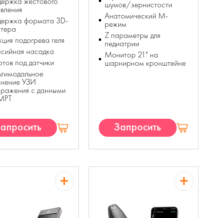
держка жестового
шумов/зернистости
вления
Анатомический М-
держка формата 3D-
режим
нтера
Z параметры для
ция подогрева геля
педиатрии
псийная насадка
Монитор 21" на
отов под датчики
шарнирном кронштейне
ьтимодальное
внение УЗИ
бражения с данными
МРТ
апросить
Запросить
КП
КП