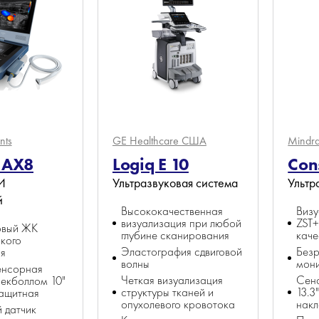
nts
GE Healthcare
США
Mindr
x AX8
Logiq Е 10
Con
И
Ультразвуковая система
Ультр
й
Высококачественная
Визу
визуализация при любой
ZST+
овый ЖК
глубине сканирования
каче
кого
Эластография сдвиговой
Без
я
волны
мони
енсорная
Четкая визуализация
Сен
рекболлом 10"
структуры тканей и
13.3
защитная
опухолевого кровотока
нак
 датчик