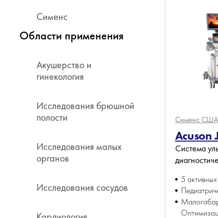
Сименс
Области применения
Акушерство и
гинекология
Исследования брюшной
полости
Сименс
СШ
Acuson 
Исследования малых
Система ул
органов
диагностич
5 активных
Исследования сосудов
Педиатриче
Малогаба
Оптимизац
Кардиология