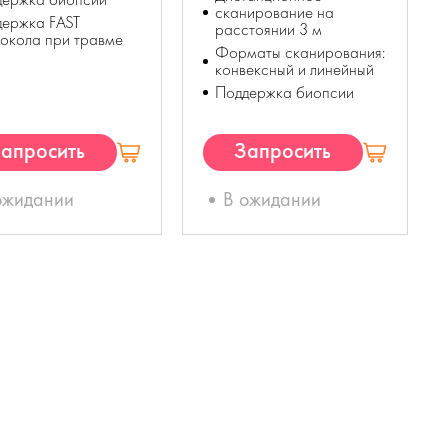
сканирование на
держка FAST
расстоянии 3 м
окола при травме
Форматы сканирования:
конвексный и линейный
Поддержка биопсии
апросить
Запросить
КП
КП
ожидании
В ожидании