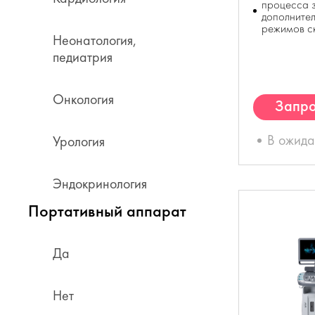
процесса з
дополнител
режимов с
Неонатология,
педиатрия
Онкология
Запро
К
В ожид
Урология
Эндокринология
Портативный аппарат
Да
Нет