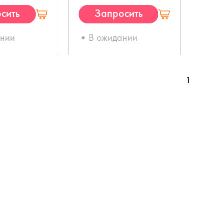
сить
Запросить
П
КП
ании
В ожидании
1