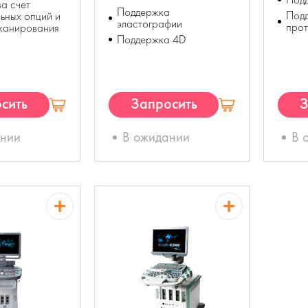
а счет
Поддержка
Под
ьных опций и
эластографии
прот
канирования
Поддержка 4D
сить
Запросить
З
П
КП
ании
В ожидании
В 