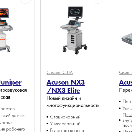
А
Сименс
США
Симе
Juniper
Acuson NX3
Acu
/NX3 Elite
ьтразвуковая
Перен
еская
Новый дизайн и
Пор
многофункциональность
Унив
 портов
Под
ский датчик
Стационарный
внут
ритная
Универсальный
иссл
ия рабочего
Высокого класса
Под