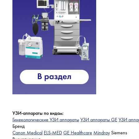
УЗИ-аппараты по видам:
Гинекологические УЗИ аппараты
УЗИ аппараты GE
УЗИ аппа
Бренд
Canon Medical
ELS-MED
GE Healthcare
Mindray
Siemens