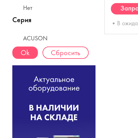
Нет
Запро
К
Серия
В ожид
ACUSON
Сбросить