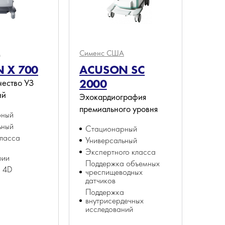
А
Сименс
США
 X 700
ACUSON SC
2000
чество УЗ
ий
Эхокардиография
премиального уровня
рный
ьный
Стационарный
класса
Универсальный
а
Экспертного класса
фии
Поддержка объемных
 4D
чреспищеводных
датчиков
Поддержка
внутрисердечных
исследований