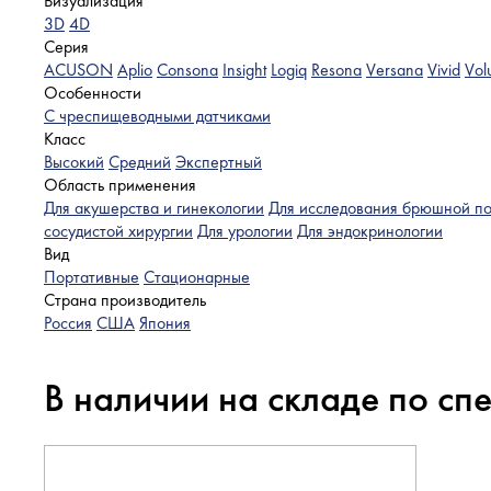
Визуализация
3D
4D
Серия
ACUSON
Aplio
Consona
Insight
Logiq
Resona
Versana
Vivid
Vol
Особенности
C чреспищеводными датчиками
Класс
Высокий
Средний
Экспертный
Область применения
Для акушерства и гинекологии
Для исследования брюшной по
сосудистой хирургии
Для урологии
Для эндокринологии
Вид
Портативные
Стационарные
Страна производитель
Россия
США
Япония
В наличии на складе по сп