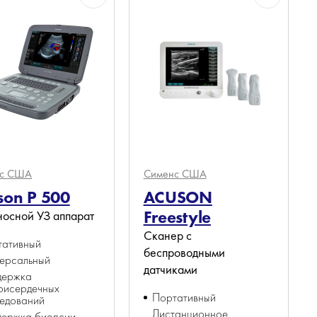
нс
США
Сименс
США
son P 500
ACUSON
Freestyle
осной УЗ аппарат
Сканер с
тативный
беспроводными
ерсальный
датчиками
держка
рисердечных
Портативный
едований
Дистанционное
держка биопсии