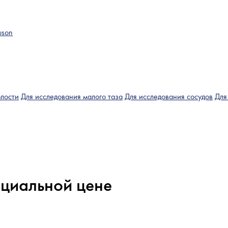
uson
лости
Для исследования малого таза
Для исследования сосудов
Для
ециальной цене