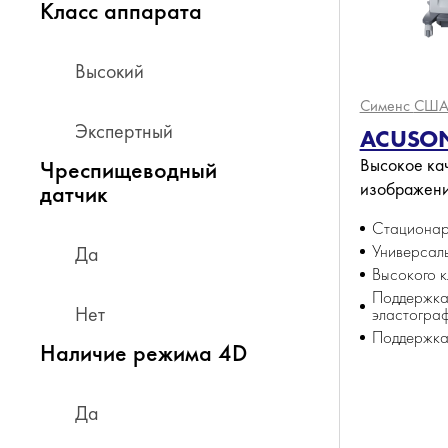
Класс аппарата
Высокий
Сименс
СШ
Экспертный
ACUSON
Высокое ка
Чреспищеводный
изображен
датчик
Стациона
Универсал
Да
Высокого 
Поддержк
Нет
эластогра
Поддержка
Наличие режима 4D
Да