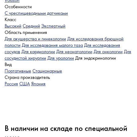
Voluson
Особенности
C чреспищеводными датчиками
Класс
Высокий
Средний
Экспертный
Область применения
Для акушерства и гинекологии
Для исследования брюшной
полости
Для исследования малого таза
Для исследования
сосудов
Для кардиологии
Для неонатологии
Для онкологии
Для
сосудистой хирургии
Для урологии
Для эндокринологии
Вид
Портативные
Стационарные
Страна производитель
Россия
США
Япония
В наличии на складе по специальной