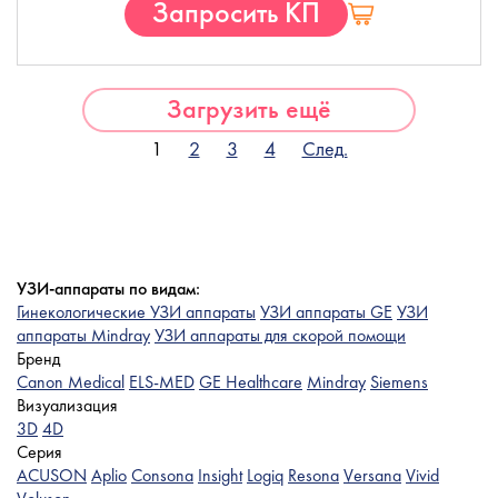
Запросить КП
Загрузить ещё
1
2
3
4
След.
УЗИ-аппараты по видам:
Гинекологические УЗИ аппараты
УЗИ аппараты GE
УЗИ
аппараты Mindray
УЗИ аппараты для скорой помощи
Бренд
Canon Medical
ELS-MED
GE Healthcare
Mindray
Siemens
Визуализация
3D
4D
Серия
ACUSON
Aplio
Consona
Insight
Logiq
Resona
Versana
Vivid