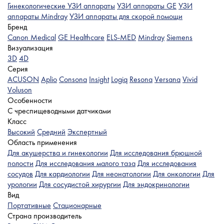
Гинекологические УЗИ аппараты
УЗИ аппараты GE
УЗИ
аппараты Mindray
УЗИ аппараты для скорой помощи
Бренд
Canon Medical
GE Healthcare
ELS-MED
Mindray
Siemens
Визуализация
3D
4D
Серия
ACUSON
Aplio
Consona
Insight
Logiq
Resona
Versana
Vivid
Voluson
Особенности
C чреспищеводными датчиками
Класс
Высокий
Средний
Экспертный
Область применения
Для акушерства и гинекологии
Для исследования брюшной
полости
Для исследования малого таза
Для исследования
сосудов
Для кардиологии
Для неонатологии
Для онкологии
Для
урологии
Для сосудистой хирургии
Для эндокринологии
Вид
Портативные
Стационарные
Страна производитель