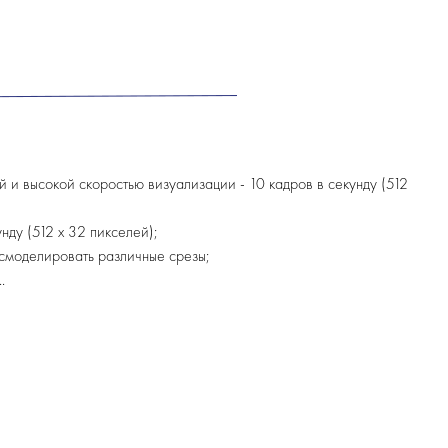
и высокой скоростью визуализации - 10 кадров в секунду (512
ду (512 х 32 пикселей);
 смоделировать различные срезы;
.