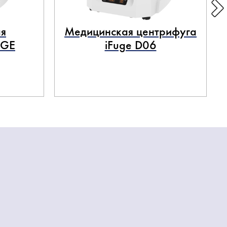
я
Медицинская центрифуга
UGE
iFuge D06