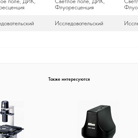
ое поле, ДИК,
Светлое поле, ДИК,
Светл
ресценция
Флуоресценция
Флуо
довательский
Исследовательский
Иссл
Также интересуются