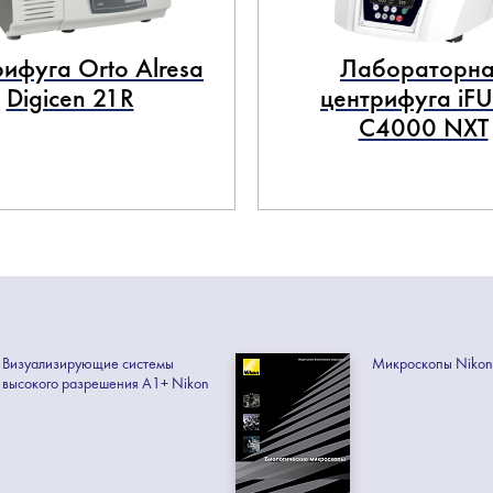
ифуга Orto Alresa
Лабораторна
Digicen 21R
центрифуга iF
C4000 NXT
Визуализирующие системы
Микроскопы Nikon
высокого разрешения A1+ Nikon