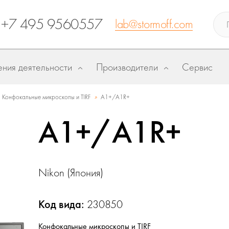
+7 495 9560557
lab@stormoff.com
ния деятельности
Производители
Сервис
»
Конфокальные микроскопы и TIRF
A1+/A1R+
A1+/A1R+
Nikon (Япония)
Код вида:
230850
Конфокальные микроскопы и TIRF