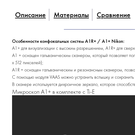
Описание
Материалы
Сравнение
Особенности конфокальных систем A1R+ / A1+ Nikon:
A1+ для визуализации с высоким разрешением, A1R+ для свер
A1 + оснащен гальваническим сканером, который позволяет по
х 512 пикселей);
A1R + оснащен гальваническим и резонансным сканером, позво
С помощью модуля VAAS можно устранить вспышку и сохранить 
В сканере используется дихроичное зеркало, которое способс
Микроскоп A1+ в комплекте с Ti-Е