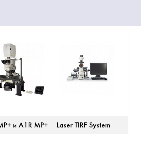
MP+ и A1R MP+
Laser TIRF System