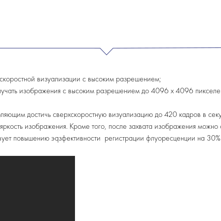
хскоростной визуализации с высоким разрешением;
лучать изображения с высоким разрешением до 4096 х 4096 пикселей 
ляющим достичь сверхскоростную визуализацию до 420 кадров в секун
яркость изображения. Кроме того, после захвата изображения можно
твует повышению эqзфективности регистрации флуоресценции на 30%.