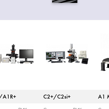
/A1R+
С2+/С2si+
A1 