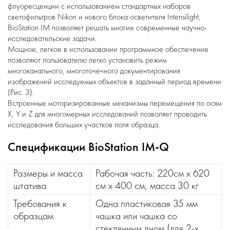
флуоресценции с использованием стандартных наборов
светофильтров Nikon и нового блока осветителя Intensilight,
BioStation IM позволяет решать многие современные научно-
исследовательские задачи.
Мощное, легкое в использовании программное обеспечение
позволяют пользователю легко установить режим
многоканального, многоточечного документирования
изображений исследуемых объектов в заданный период времени
(Рис. 3).
Встроенные моторизированные механизмы перемещения по осям
Х, Y и Z для многомерных исследований позволяет проводить
исследования больших участков поля образца.
Спецификации BioStation IM-Q
Размеры и масса
Рабочая часть: 220см х 620
штатива
см х 400 см, масса 30 кг
Требования к
Одна пластиковая 35 мм
образцам
чашка или чашка со
стеклянным дном (для 2-х