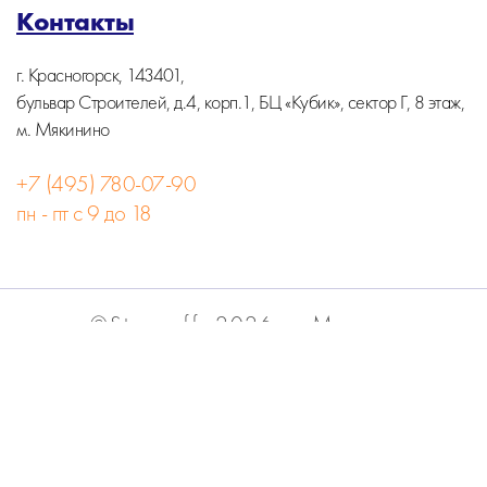
Контакты
г. Красногорск, 143401,
бульвар Строителей, д.4, корп.1, БЦ «Кубик», сектор Г, 8 этаж,
м. Мякинино
+7 (495) 780-07-90
пн - пт с 9 до 18
©Stormoff, 2026, г. Москва
Вся информация на сайте носит информационный
характер и не является публичной офертой.