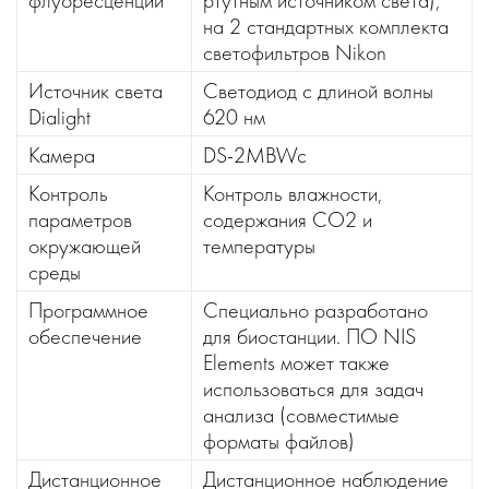
флуоресценции
ртутным источником света),
на 2 стандартных комплекта
светофильтров Nikon
Источник света
Светодиод с длиной волны
Dialight
620 нм
Камера
DS-2MBWc
Контроль
Контроль влажности,
параметров
содержания СО2 и
окружающей
температуры
среды
Программное
Специально разработано
обеспечение
для биостанции. ПО NIS
Elements может также
использоваться для задач
анализа (совместимые
форматы файлов)
Дистанционное
Дистанционное наблюдение