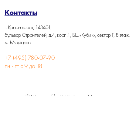
Контакты
г. Красногорск, 143401,
бульвар Строителей, д.4, корп.1, БЦ «Кубик», сектор Г, 8 этаж,
м. Мякинино
+7 (495) 780-07-90
пн - пт с 9 до 18
©Stormoff, 2026, г. Москва
Вся информация на сайте носит информационный
характер и не является публичной офертой.