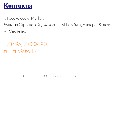
Контакты
г. Красногорск, 143401,
бульвар Строителей, д.4, корп.1, БЦ «Кубик», сектор Г, 8 этаж,
м. Мякинино
+7 (495) 780-07-90
пн - пт с 9 до 18
©Stormoff, 2026, г. Москва
Вся информация на сайте носит информационный
характер и не является публичной офертой.